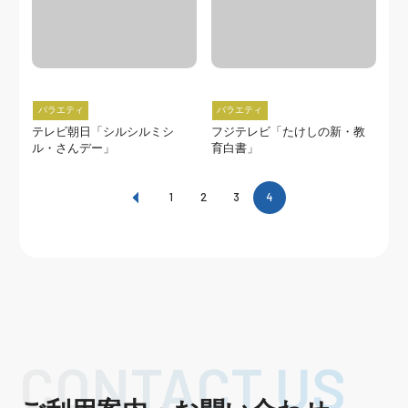
バラエティ
バラエティ
テレビ朝日「シルシルミシ
フジテレビ「たけしの新・教
ル・さんデー」
育白書」
1
2
3
4
CONTACT US